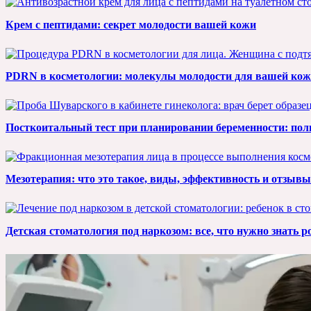
Крем с пептидами: секрет молодости вашей кожи
PDRN в косметологии: молекулы молодости для вашей ко
Посткоитальный тест при планировании беременности: полн
Мезотерапия: что это такое, виды, эффективность и отзывы
Детская стоматология под наркозом: все, что нужно знать 