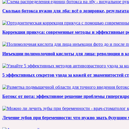
Сколько ботокса нужно для лба: всё о дозировке, результат
Коррекция прикуса: современные методы и эффективные 
Инъекции полимолочной кислоты для лица: революция в к
5 эффективных секретов ухода за кожей от знаменитостей с
Ботокс от пота: эффективное решение проблемы гипергидро
Лечение зубов при беременности: что нужно знать будущим