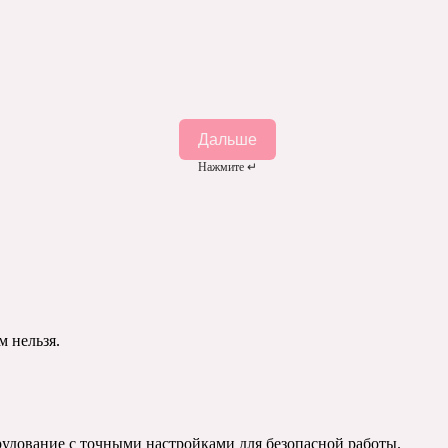
Дальше
Нажмите ↵
м нельзя.
удование с точными настройками для безопасной работы.