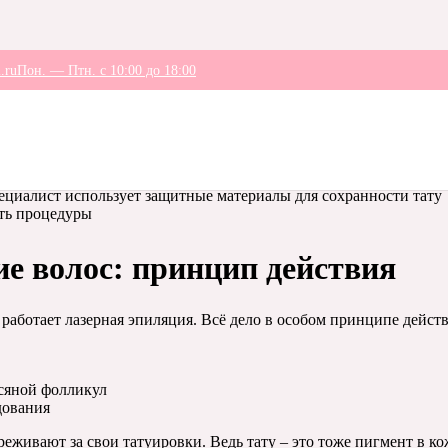
туировки: можно ли совм
.ru
Пон. — Птн. с 10:00 до 18:00
ки? Этот вопрос волнует многих, особенно тех, кто хочет начать
 и татуировки, и
можно ли безопасно совмещать эти процедуры
.
ить процедуры
ие волос: принцип действия
работает лазерная эпиляция. Всё дело в особом принципе действ
осяной фолликул
дования
еживают за свои татуировки. Ведь тату – это тоже пигмент в ко