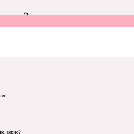
ещать?
 курс лазерной депиляции, но беспокоится за сохранность
ия:
же, верно?