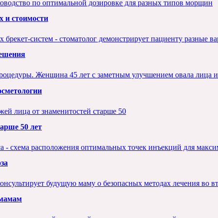
ах и стоимости
решения
осметологии
тарше 50 лет
за
 мамам