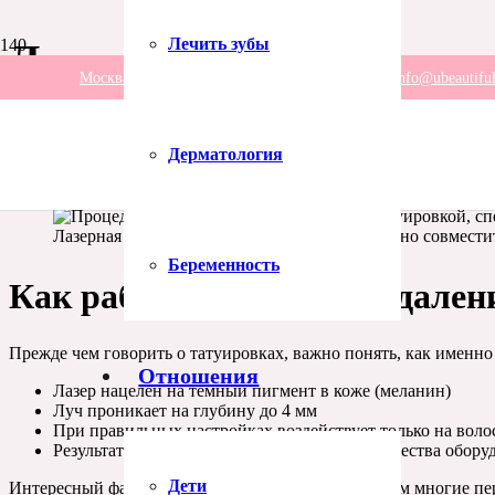
Лечить зубы
Лазерная эпиляция и та
Москва, Пресненская набережная, 2. Офис 108
info@ubeautiful
Опубликовано:
1.08.26
Дерматология
Задумывались ли вы, как лазерная эпиляция влияет на татуиров
своих тату. Давайте разберемся, как действует лазер на волосы
Лазерная эпиляция и татуировки: как безопасно совмест
Беременность
Как работает лазерное удален
Прежде чем говорить о татуировках, важно понять, как именно 
Отношения
Лазер нацелен на темный пигмент в коже (меланин)
Луч проникает на глубину до 4 мм
При правильных настройках воздействует только на вол
Результат зависит от опыта специалиста и качества обору
Дети
Интересный факт: именно из-за работы с пигментом многие пер