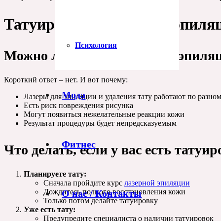
Татуировки и лазерная эпиля
Психология
Можно ли делать лазерную эпиляц
Короткий ответ – нет. И вот почему:
Мода
Лазеры для эпиляции и удаления тату работают по разно
Есть риск повреждения рисунка
Могут появиться нежелательные реакции кожи
Результат процедуры будет непредсказуемым
Фитнес
Что делать, если у вас есть татуи
Планируете тату:
Сначала пройдите курс
лазерной эпиляции
Дождитесь полного восстановления кожи
О нас / Контакты
Только потом делайте татуировку
Уже есть тату:
Предупредите специалиста о наличии татуировок