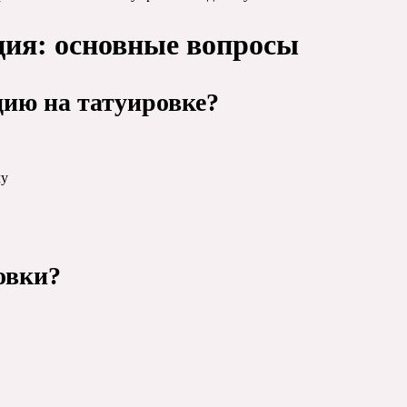
ция: основные вопросы
ию на татуировке?
му
ровки?