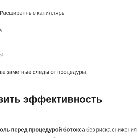
. Расширенные капилляры:
а
ы
ше заметные следы от процедуры.
изить эффективность
голь перед процедурой ботокса
без риска снижения