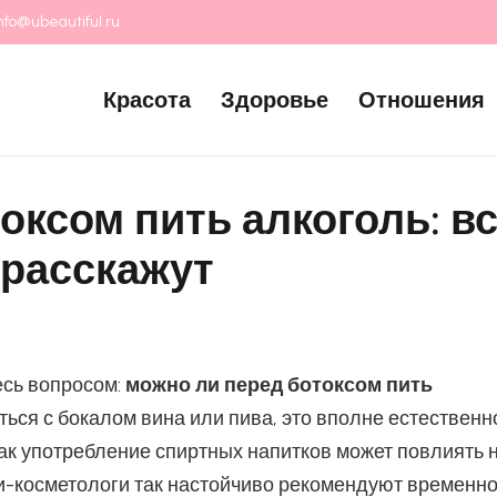
nfo@ubeautiful.ru
Красота
Здоровье
Отношения
оксом пить алкоголь: в
 расскажут
есь вопросом:
можно ли перед ботоксом пить
ться с бокалом вина или пива, это вполне естественн
как употребление спиртных напитков может повлиять 
и-косметологи так настойчиво рекомендуют временн