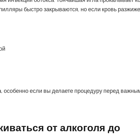
емя инъекций ботокса. Тончайшая игла прокалывает к
апилляры быстро закрываются, но если кровь разжиж
ой
а, особенно если вы делаете процедуру перед важны
иваться от алкоголя до