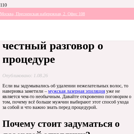
Москва, Пресненская набережная, 2. Офис 108
Лазерная эпиляция для
мужчин в 2025 году:
честный разговор о
процедуре
Опубликовано:
1.08.26
Если вы задумывались об удалении нежелательных волос, то
наверняка заметили –
мужская лазерная эпиляция
уже не
является чем-то необычным. Давайте откровенно поговорим о
том, почему всё больше мужчин выбирают этот способ ухода
за собой и что важно знать перед процедурой.
Почему стоит задуматься о