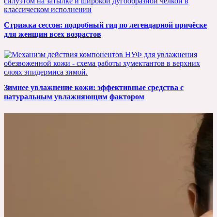
Стрижка сессон: подробный гид по легендарной причёске
для женщин всех возрастов
Зимнее увлажнение кожи: эффективные средства с
натуральным увлажняющим фактором