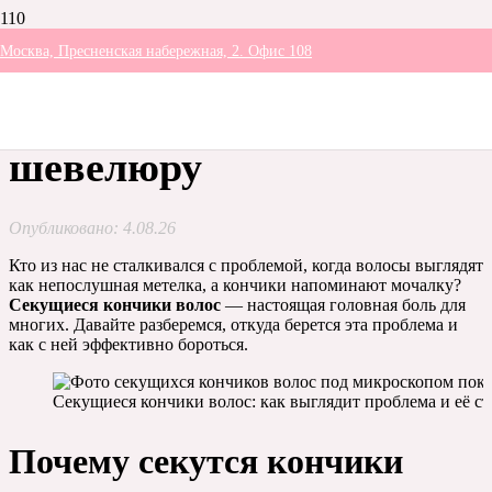
Москва, Пресненская набережная, 2. Офис 108
Секущиеся кончики
волос: как спасти свою
шевелюру
Опубликовано:
4.08.26
Кто из нас не сталкивался с проблемой, когда волосы выглядят
как непослушная метелка, а кончики напоминают мочалку?
Секущиеся кончики волос
— настоящая головная боль для
многих. Давайте разберемся, откуда берется эта проблема и
как с ней эффективно бороться.
Секущиеся кончики волос: как выглядит проблема и её с
Почему секутся кончики