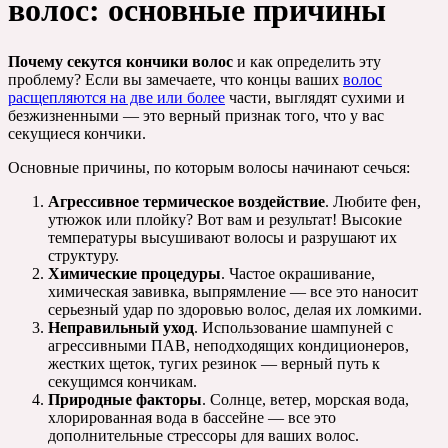
волос: основные причины
Почему секутся кончики волос
и как определить эту
проблему? Если вы замечаете, что концы ваших
волос
расщепляются на две или более
части, выглядят сухими и
безжизненными — это верный признак того, что у вас
секущиеся кончики.
Основные причины, по которым волосы начинают сечься:
Агрессивное термическое воздействие
. Любите фен,
утюжок или плойку? Вот вам и результат! Высокие
температуры высушивают волосы и разрушают их
структуру.
Химические процедуры
. Частое окрашивание,
химическая завивка, выпрямление — все это наносит
серьезный удар по здоровью волос, делая их ломкими.
Неправильный уход
. Использование шампуней с
агрессивными ПАВ, неподходящих кондиционеров,
жестких щеток, тугих резинок — верный путь к
секущимся кончикам.
Природные факторы
. Солнце, ветер, морская вода,
хлорированная вода в бассейне — все это
дополнительные стрессоры для ваших волос.