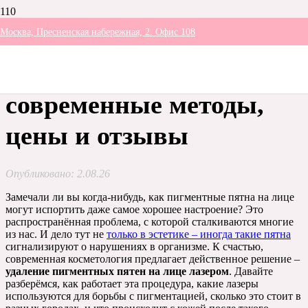
Москва, Пресненская набережная, 2. Офис 108
Удаление пигментных
пятен на лице лазером:
современные методы,
цены и отзывы
Опубликовано:
2.08.26
Замечали ли вы когда-нибудь, как пигментные пятна на лице
могут испортить даже самое хорошее настроение? Это
распространённая проблема, с которой сталкиваются многие
из нас. И дело тут не
только в эстетике – иногда такие пятна
сигнализируют о нарушениях в организме. К счастью,
современная косметология предлагает действенное решение –
удаление пигментных пятен на лице лазером
. Давайте
разберёмся, как работает эта процедура, какие лазеры
используются для борьбы с пигментацией, сколько это стоит в