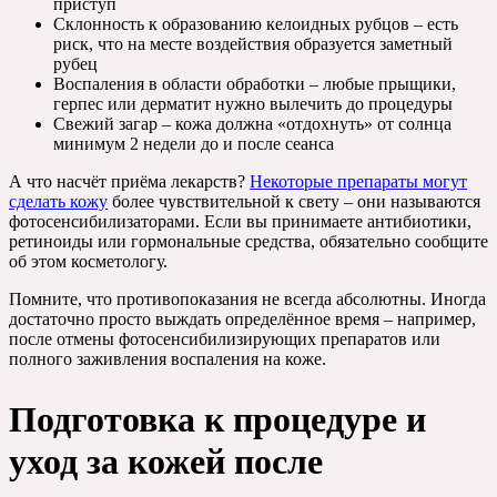
приступ
Склонность к образованию келоидных рубцов – есть
риск, что на месте воздействия образуется заметный
рубец
Воспаления в области обработки – любые прыщики,
герпес или дерматит нужно вылечить до процедуры
Свежий загар – кожа должна «отдохнуть» от солнца
минимум 2 недели до и после сеанса
А что насчёт приёма лекарств?
Некоторые препараты могут
сделать кожу
более чувствительной к свету – они называются
фотосенсибилизаторами. Если вы принимаете антибиотики,
ретиноиды или гормональные средства, обязательно сообщите
об этом косметологу.
Помните, что противопоказания не всегда абсолютны. Иногда
достаточно просто выждать определённое время – например,
после отмены фотосенсибилизирующих препаратов или
полного заживления воспаления на коже.
Подготовка к процедуре и
уход за кожей после