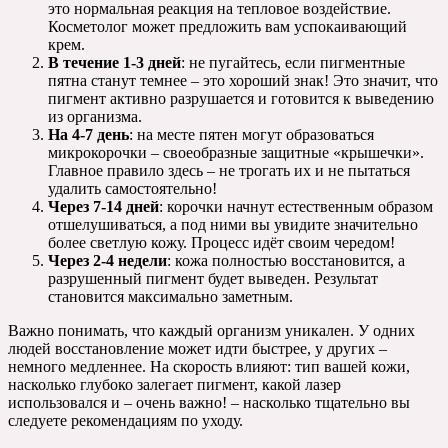
это нормальная реакция на тепловое воздействие.
Косметолог может предложить вам успокаивающий
крем.
В течение 1-3 дней
: не пугайтесь, если пигментные
пятна станут темнее – это хороший знак! Это значит, что
пигмент активно разрушается и готовится к выведению
из организма.
На 4-7 день
: на месте пятен могут образоваться
микрокорочки – своеобразные защитные «крышечки».
Главное правило здесь – не трогать их и не пытаться
удалить самостоятельно!
Через 7-14 дней
: корочки начнут естественным образом
отшелушиваться, а под ними вы увидите значительно
более светлую кожу. Процесс идёт своим чередом!
Через 2-4 недели
: кожа полностью восстановится, а
разрушенный пигмент будет выведен. Результат
становится максимально заметным.
Важно понимать, что каждый организм уникален. У одних
людей восстановление может идти быстрее, у других –
немного медленнее. На скорость влияют: тип вашей кожи,
насколько глубоко залегает пигмент, какой лазер
использовался и – очень важно! – насколько тщательно вы
следуете рекомендациям по уходу.