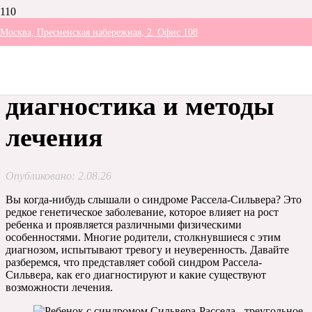
Москва, Пресненская набережная, 2. Офис 108
Синдром Рассела-
Сильвера: симптомы,
диагностика и методы
лечения
Опубликовано:
2.08.26
Вы когда-нибудь слышали о синдроме Рассела-Сильвера? Это
редкое генетическое заболевание, которое влияет на рост
ребенка и проявляется различными физическими
особенностями. Многие родители, столкнувшиеся с этим
диагнозом, испытывают тревогу и неуверенность. Давайте
разберемся, что представляет собой синдром Рассела-
Сильвера, как его диагностируют и какие существуют
возможности лечения.