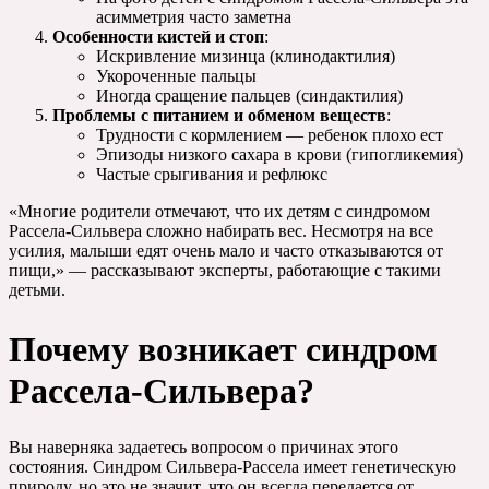
асимметрия часто заметна
Особенности кистей и стоп
:
Искривление мизинца (клинодактилия)
Укороченные пальцы
Иногда сращение пальцев (синдактилия)
Проблемы с питанием и обменом веществ
:
Трудности с кормлением — ребенок плохо ест
Эпизоды низкого сахара в крови (гипогликемия)
Частые срыгивания и рефлюкс
«Многие родители отмечают, что их детям с синдромом
Рассела-Сильвера сложно набирать вес. Несмотря на все
усилия, малыши едят очень мало и часто отказываются от
пищи,» — рассказывают эксперты, работающие с такими
детьми.
Почему возникает синдром
Рассела-Сильвера?
Вы наверняка задаетесь вопросом о причинах этого
состояния. Синдром Сильвера-Рассела имеет генетическую
природу, но это не значит, что он всегда передается от