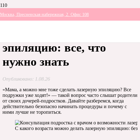
Москва, Пресненская набережная, 2. Офис 108
С какого возраста
можно делать лазерную
эпиляцию: все, что
нужно знать
Опубликовано:
1.08.26
«Мама, а можно мне тоже сделать лазерную эпиляцию? Все
подружки уже ходят!» — такой вопрос часто слышат родители
от своих дочерей-подростков. Давайте разберемся, когда
действительно безопасно начинать процедуры и почему с
ними лучше не торопиться.
С какого возраста можно делать лазерную эпиляцию: безо